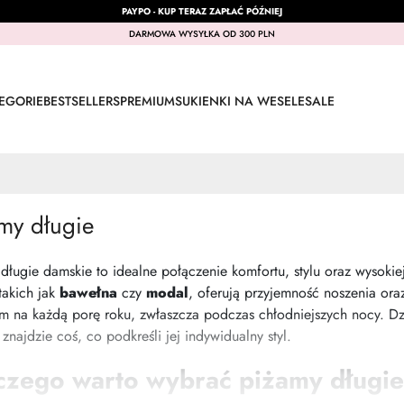
PAYPO - KUP TERAZ ZAPŁAĆ PÓŹNIEJ
DARMOWA WYSYŁKA OD 300 PLN
EGORIE
BESTSELLERS
PREMIUM
SUKIENKI NA WESELE
SALE
my długie
długie damskie to idealne połączenie komfortu, stylu oraz wysokie
 takich jak
bawełna
czy
modal
, oferują przyjemność noszenia or
 na każdą porę roku, zwłaszcza podczas chłodniejszych nocy. Dz
 znajdzie coś, co podkreśli jej indywidualny styl.
czego warto wybrać piżamy długi