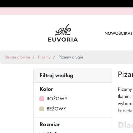
NOWOŚCI
KAT
Strona główna
Piżamy
Piżamy długie
Piża
Filtruj według
Kolor
Piżamy 
tkanin,
RÓŻOWY
wyborem
BEŻOWY
kobieta
Dla
Rozmiar